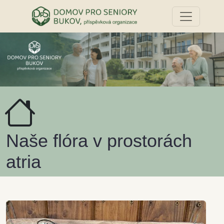
Naše flóra v prostorách
atria